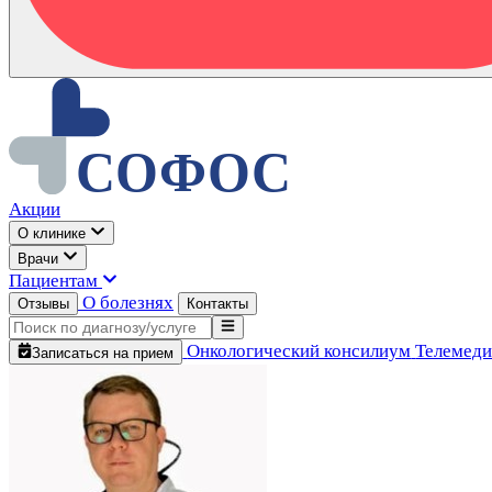
Акции
О клинике
Врачи
Пациентам
О болезнях
Отзывы
Контакты
Онкологический консилиум
Телемед
Записаться на прием