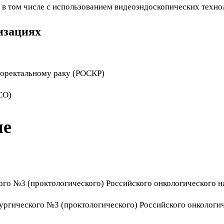
в том числе с использованием видеоэндоскопических техно
изациях
лоректальному раку (РОСКР)
CO)
ие
кого №3 (проктологического) Российского онкологического 
рургического №3 (проктологического) Российского онкологи