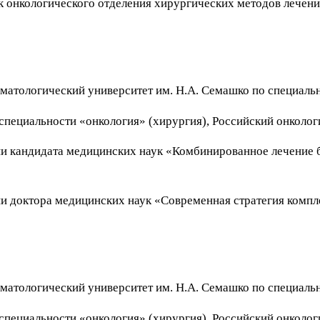
ик онкологического отделения хирургических методов лече
оматологический университет им. Н.А. Семашко по специаль
 специальности «онкология» (хирургия), Российский онколо
ени кандидата медицинских наук «Комбинированное лечение
ени доктора медицинских наук «Современная стратегия комп
оматологический университет им. Н.А. Семашко по специаль
 специальности «онкология» (хирургия), Российский онколо