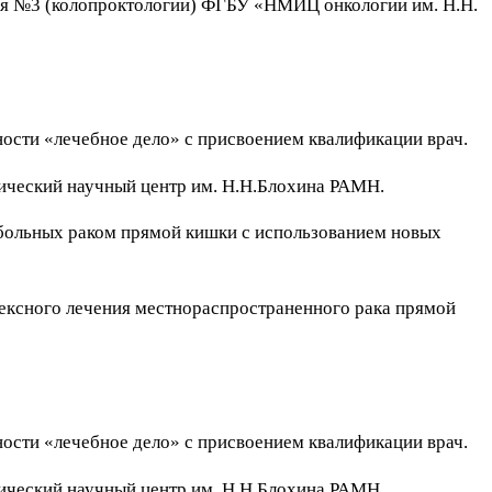
ния №3 (колопроктологии) ФГБУ «НМИЦ онкологии им. Н.Н.
ности «лечебное дело» с присвоением квалификации врач.
гический научный центр им. Н.Н.Блохина РАМН.
 больных раком прямой кишки с использованием новых
лексного лечения местнораспространенного рака прямой
ности «лечебное дело» с присвоением квалификации врач.
гический научный центр им. Н.Н.Блохина РАМН.